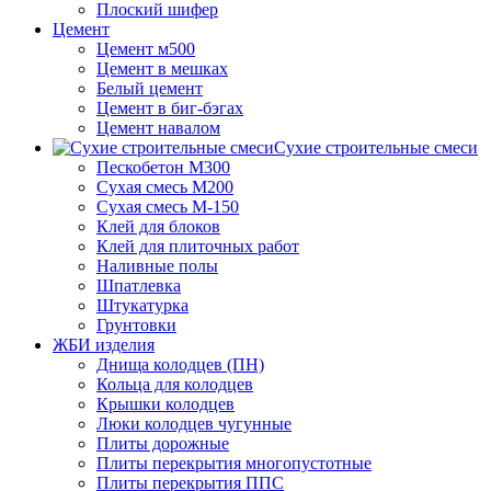
Плоский шифер
Цемент
Цемент м500
Цемент в мешках
Белый цемент
Цемент в биг-бэгах
Цемент навалом
Сухие строительные смеси
Пескобетон М300
Сухая смесь М200
Сухая смесь М-150
Клей для блоков
Клей для плиточных работ
Наливные полы
Шпатлевка
Штукатурка
Грунтовки
ЖБИ изделия
Днища колодцев (ПН)
Кольца для колодцев
Крышки колодцев
Люки колодцев чугунные
Плиты дорожные
Плиты перекрытия многопустотные
Плиты перекрытия ППС