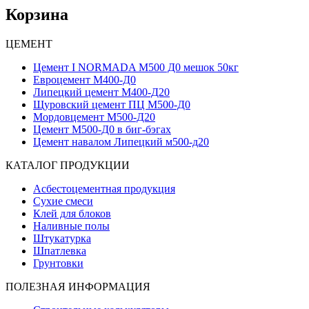
Корзина
ЦЕМЕНТ
Цемент I NORMADA М500 Д0 мешок 50кг
Евроцемент М400-Д0
Липецкий цемент М400-Д20
Щуровский цемент ПЦ М500-Д0
Мордовцемент М500-Д20
Цемент М500-Д0 в биг-бэгах
Цемент навалом Липецкий м500-д20
КАТАЛОГ ПРОДУКЦИИ
Асбестоцементная продукция
Сухие смеси
Клей для блоков
Наливные полы
Штукатурка
Шпатлевка
Грунтовки
ПОЛЕЗНАЯ ИНФОРМАЦИЯ