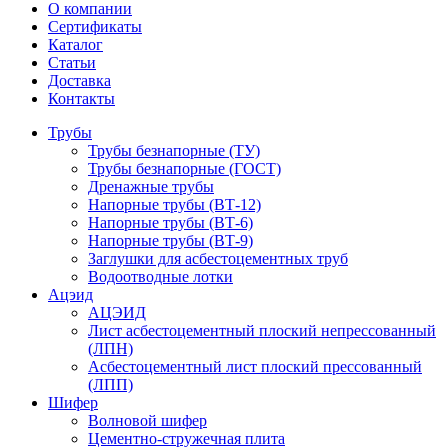
О компании
Сертификаты
Каталог
Статьи
Доставка
Контакты
Трубы
Трубы безнапорные (ТУ)
Трубы безнапорные (ГОСТ)
Дренажные трубы
Напорные трубы (ВТ-12)
Напорные трубы (ВТ-6)
Напорные трубы (ВТ-9)
Заглушки для асбестоцементных труб
Водоотводные лотки
Ацэид
АЦЭИД
Лист асбестоцементный плоский непрессованный
(ЛПН)
Асбестоцементный лист плоский прессованный
(ЛПП)
Шифер
Волновой шифер
Цементно-стружечная плита