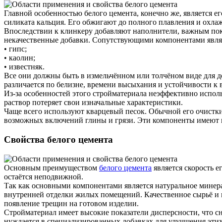
Главной особенностью белого цемента, конечно же, является 
силиката кальция. Его обжигают до полного плавления и охла
Впоследствии к клинкеру добавляют наполнители, важным пока
некачественные добавки. Сопутствующими компонентами явля
• гипс;
• каолин;
• известняк.
Все они должны быть в измельчённом или толчёном виде для до
различается по белизне, времени высыхания и устойчивости к 
Из-за особенностей этого стройматериала неэффективно использ
раствор потеряет свои изначальные характеристики.
Чаще всего используют кварцевый песок. Обычной его очистки
возможных включений глины и грязи. Эти компоненты имеют п
Свойства белого цемента
Основным преимуществом
белого цемента
является скорость е
остаётся неподвижной.
Так как основными компонентами является натуральное минера
внутренней отделки жилых помещений. Качественное сырьё и 
появление трещин на готовом изделии.
Стройматериал имеет высокие показатели дисперсности, что с
нуждается в специализированных добавках для улучшения этих 