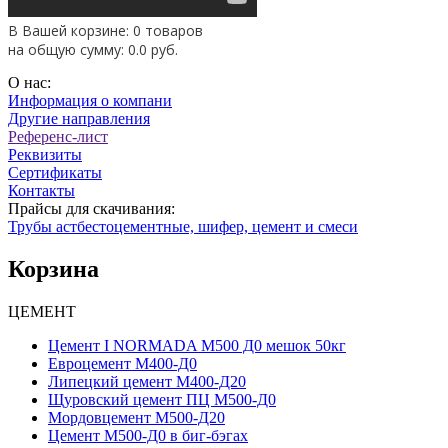
В Вашей корзине: 0 товаров
на общую сумму:
0.0
руб.
О нас:
Информация о компани
Другие направления
Референс-лист
Реквизиты
Сертификаты
Контакты
Прайсы для скачивания:
Трубы астбестоцементные, шифер, цемент и смеси
Корзина
ЦЕМЕНТ
Цемент I NORMADA М500 Д0 мешок 50кг
Евроцемент М400-Д0
Липецкий цемент М400-Д20
Щуровский цемент ПЦ М500-Д0
Мордовцемент М500-Д20
Цемент М500-Д0 в биг-бэгах