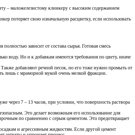
ненту – маложелезистому клинкеру с высоким содержанием
нкер потеряет свою изначальную расцветку, если использовать
 полностью зависит от состава сырья. Готовая смесь
ько воду. Но и к добавкам имеются требования по цвету, иначе
 Также добавляют речной песок, но его тоже нужно промыть от
ь лишь с мраморной мукой очень мелкой фракции.
же через 7 – 13 часов, при условии, что поверхность раствора
безопасным. Это делает возможным его использование для
 прочным по сравнению с серым цементом. Это предотвращает
осадкам и агрессивным жидкостям. Если другой цемент
ет затраты и упрощает процесс.