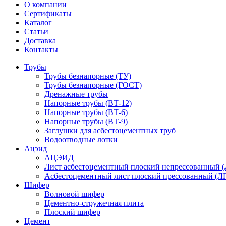
О компании
Сертификаты
Каталог
Статьи
Доставка
Контакты
Трубы
Трубы безнапорные (ТУ)
Трубы безнапорные (ГОСТ)
Дренажные трубы
Напорные трубы (ВТ-12)
Напорные трубы (ВТ-6)
Напорные трубы (ВТ-9)
Заглушки для асбестоцементных труб
Водоотводные лотки
Ацэид
АЦЭИД
Лист асбестоцементный плоский непрессованный 
Асбестоцементный лист плоский прессованный (Л
Шифер
Волновой шифер
Цементно-стружечная плита
Плоский шифер
Цемент