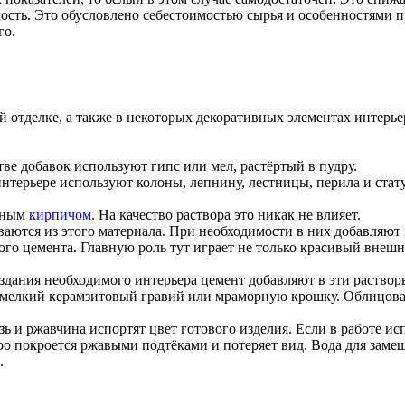
ость. Это обусловлено себестоимостью сырья и особенностями п
го.
й отделке, а также в некоторых декоративных элементах интерь
тве добавок используют гипс или мел, растёртый в пудру.
нтерьере используют колоны, лепнину, лестницы, перила и стат
ёмным
кирпичом
. На качество раствора это никак не влияет.
ются из этого материала. При необходимости в них добавляют м
лого цемента. Главную роль тут играет не только красивый внеш
оздания необходимого интерьера цемент добавляют в эти раствор
т мелкий керамзитовый гравий или мраморную крошку. Облицова
 и ржавчина испортят цвет готового изделия. Если в работе исп
ро покроется ржавыми подтёками и потеряет вид. Вода для заме
.