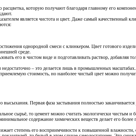
его расцветка, которую получают благодаря главному его компо
ждают.
зателем является чистота и цвет. Даже самый качественный кли
ются:
стижения однородной смеси с клинкером. Цвет готового изделия
внешней среде.
овать его в чистом виде и подготавливать раствор, добавляя тол
 недостаточно – это делается лишь в промышленных масштабах.
риемлемую стоимость, но наиболее чистый цвет можно получит
го высыхания. Первая фаза застывания полностью заканчивается у
льное сырьё, то цемент можно считать экологически чистым и 
минимальное содержание химических веществ делает его более
нижает степень его восприимчивости к повышенной влажности, 
показателей, то белый в этом случае самодостаточен. Это снижа