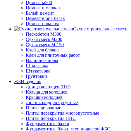
Цемент м500
Цемент в мешках
Белый цемент
Цемент в биг-бэгах
Цемент навалом
Сухие строительные смеси
Пескобетон М300
Сухая смесь М200
Сухая смесь М-150
Клей для блоков
Клей для плиточных работ
Наливные полы
Шпатлевка
Штукатурка
Грунтовки
ЖБИ изделия
Днища колодцев (ПН)
Кольца для колодцев
Крышки колодцев
Люки колодцев чугунные
Плиты дорожные
Плиты перекрытия многопустотные
Плиты перекрытия ППС
Фундаментные балки
Фундаментные блоки стен подвалов ФБС