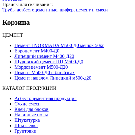
Прайсы для скачивания:
Трубы астбестоцементные, шифер, цемент и смеси
Корзина
ЦЕМЕНТ
Цемент I NORMADA М500 Д0 мешок 50кг
Евроцемент М400-Д0
Липецкий цемент М400-Д20
Щуровский цемент ПЦ М500-Д0
Мордовцемент М500-Д20
Цемент М500-Д0 в биг-бэгах
Цемент навалом Липецкий м500-д20
КАТАЛОГ ПРОДУКЦИИ
Асбестоцементная продукция
Сухие смеси
Клей для блоков
Наливные полы
Штукатурка
Шпатлевка
Грунтовки