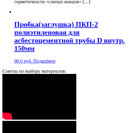
герметичности «слепых концов» […]
Пробка(заглушка) ПКП-2
полиэтиленовая для
асбестоцементной трубы D внутр.
150мм
90.0
руб.
Подробнее
Советы по выбору материалов: