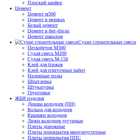
Плоский шифер
Цемент
Цемент м500
Цемент в мешках
Белый цемент
Цемент в биг-бэгах
Цемент навалом
Сухие строительные смеси
Пескобетон М300
Сухая смесь М200
Сухая смесь М-150
Клей для блоков
Клей для плиточных работ
Наливные полы
Шпатлевка
Штукатурка
Грунтовки
ЖБИ изделия
Днища колодцев (ПН)
Кольца для колодцев
Крышки колодцев
Люки колодцев чугунные
Плиты дорожные
Плиты перекрытия многопустотные
Плиты перекрытия ППС