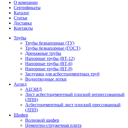
О компании
Сертификаты
Каталог
Статьи
Доставка
Контакты
Трубы
Трубы безнапорные (ТУ)
Трубы безнапорные (ГОСТ)
Дренажные трубы
Напорные трубы (ВТ-12)
Напорные трубы (ВТ-6)
Напорные трубы (ВТ-9)
Заглушки для асбестоцементных труб
Водоотводные лотки
Ацэид
АЦЭИД
Лист асбестоцементный плоский непрессованный
(ЛПН)
Асбестоцементный лист плоский прессованный
(ЛПП)
Шифер
Волновой шифер
Цементно-стружечная плита