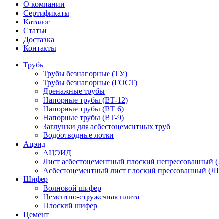
О компании
Сертификаты
Каталог
Статьи
Доставка
Контакты
Трубы
Трубы безнапорные (ТУ)
Трубы безнапорные (ГОСТ)
Дренажные трубы
Напорные трубы (ВТ-12)
Напорные трубы (ВТ-6)
Напорные трубы (ВТ-9)
Заглушки для асбестоцементных труб
Водоотводные лотки
Ацэид
АЦЭИД
Лист асбестоцементный плоский непрессованный 
Асбестоцементный лист плоский прессованный (Л
Шифер
Волновой шифер
Цементно-стружечная плита
Плоский шифер
Цемент