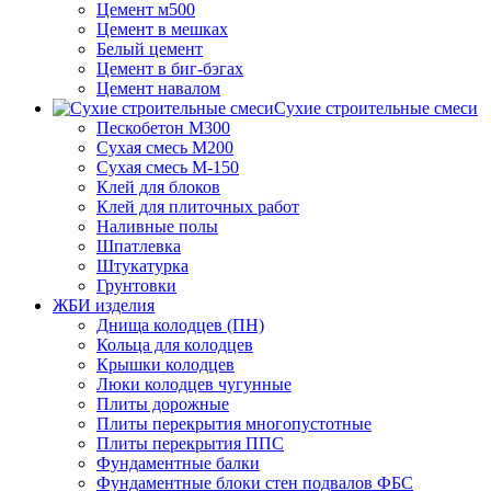
Цемент м500
Цемент в мешках
Белый цемент
Цемент в биг-бэгах
Цемент навалом
Сухие строительные смеси
Пескобетон М300
Сухая смесь М200
Сухая смесь М-150
Клей для блоков
Клей для плиточных работ
Наливные полы
Шпатлевка
Штукатурка
Грунтовки
ЖБИ изделия
Днища колодцев (ПН)
Кольца для колодцев
Крышки колодцев
Люки колодцев чугунные
Плиты дорожные
Плиты перекрытия многопустотные
Плиты перекрытия ППС
Фундаментные балки
Фундаментные блоки стен подвалов ФБС