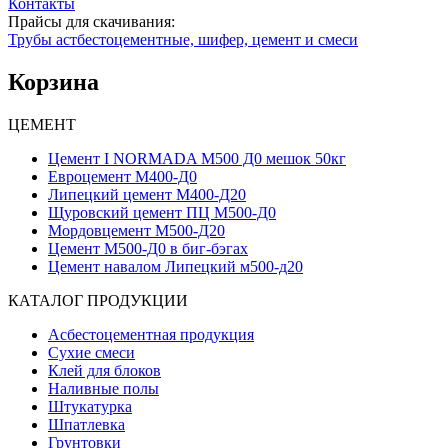
Контакты
Прайсы для скачивания:
Трубы астбестоцементные, шифер, цемент и смеси
Корзина
ЦЕМЕНТ
Цемент I NORMADA М500 Д0 мешок 50кг
Евроцемент М400-Д0
Липецкий цемент М400-Д20
Щуровский цемент ПЦ М500-Д0
Мордовцемент М500-Д20
Цемент М500-Д0 в биг-бэгах
Цемент навалом Липецкий м500-д20
КАТАЛОГ ПРОДУКЦИИ
Асбестоцементная продукция
Сухие смеси
Клей для блоков
Наливные полы
Штукатурка
Шпатлевка
Грунтовки