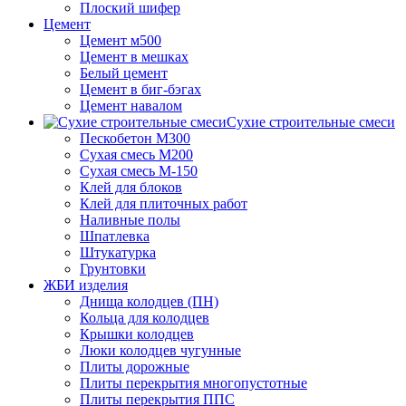
Плоский шифер
Цемент
Цемент м500
Цемент в мешках
Белый цемент
Цемент в биг-бэгах
Цемент навалом
Сухие строительные смеси
Пескобетон М300
Сухая смесь М200
Сухая смесь М-150
Клей для блоков
Клей для плиточных работ
Наливные полы
Шпатлевка
Штукатурка
Грунтовки
ЖБИ изделия
Днища колодцев (ПН)
Кольца для колодцев
Крышки колодцев
Люки колодцев чугунные
Плиты дорожные
Плиты перекрытия многопустотные
Плиты перекрытия ППС