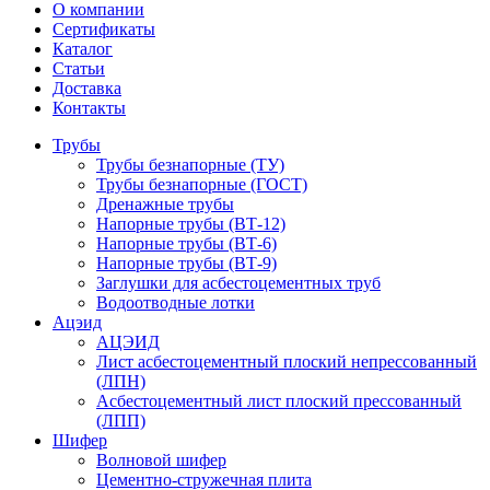
О компании
Сертификаты
Каталог
Статьи
Доставка
Контакты
Трубы
Трубы безнапорные (ТУ)
Трубы безнапорные (ГОСТ)
Дренажные трубы
Напорные трубы (ВТ-12)
Напорные трубы (ВТ-6)
Напорные трубы (ВТ-9)
Заглушки для асбестоцементных труб
Водоотводные лотки
Ацэид
АЦЭИД
Лист асбестоцементный плоский непрессованный
(ЛПН)
Асбестоцементный лист плоский прессованный
(ЛПП)
Шифер
Волновой шифер
Цементно-стружечная плита