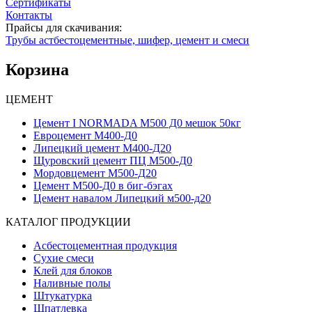
Сертификаты
Контакты
Прайсы для скачивания:
Трубы астбестоцементные, шифер, цемент и смеси
Корзина
ЦЕМЕНТ
Цемент I NORMADA М500 Д0 мешок 50кг
Евроцемент М400-Д0
Липецкий цемент М400-Д20
Щуровский цемент ПЦ М500-Д0
Мордовцемент М500-Д20
Цемент М500-Д0 в биг-бэгах
Цемент навалом Липецкий м500-д20
КАТАЛОГ ПРОДУКЦИИ
Асбестоцементная продукция
Сухие смеси
Клей для блоков
Наливные полы
Штукатурка
Шпатлевка