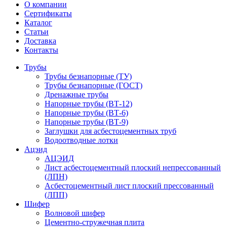
О компании
Сертификаты
Каталог
Статьи
Доставка
Контакты
Трубы
Трубы безнапорные (ТУ)
Трубы безнапорные (ГОСТ)
Дренажные трубы
Напорные трубы (ВТ-12)
Напорные трубы (ВТ-6)
Напорные трубы (ВТ-9)
Заглушки для асбестоцементных труб
Водоотводные лотки
Ацэид
АЦЭИД
Лист асбестоцементный плоский непрессованный
(ЛПН)
Асбестоцементный лист плоский прессованный
(ЛПП)
Шифер
Волновой шифер
Цементно-стружечная плита