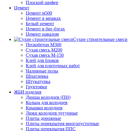
Плоский шифер
Цемент
Цемент м500
Цемент в мешках
Белый цемент
Цемент в биг-бэгах
Цемент навалом
Сухие строительные смеси
Пескобетон М300
Сухая смесь М200
Сухая смесь М-150
Клей для блоков
Клей для плиточных работ
Наливные полы
Шпатлевка
Штукатурка
Грунтовки
ЖБИ изделия
Днища колодцев (ПН)
Кольца для колодцев
Крышки колодцев
Люки колодцев чугунные
Плиты дорожные
Плиты перекрытия многопустотные
Плиты перекрытия ППС