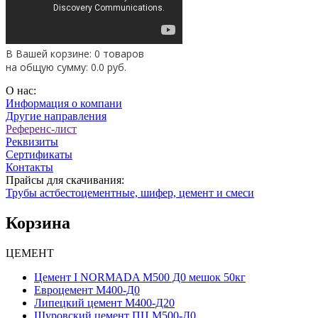
В Вашей корзине: 0 товаров
на общую сумму:
0.0
руб.
О нас:
Информация о компани
Другие направления
Референс-лист
Реквизиты
Сертификаты
Контакты
Прайсы для скачивания:
Трубы астбестоцементные, шифер, цемент и смеси
Корзина
ЦЕМЕНТ
Цемент I NORMADA М500 Д0 мешок 50кг
Евроцемент М400-Д0
Липецкий цемент М400-Д20
Щуровский цемент ПЦ М500-Д0