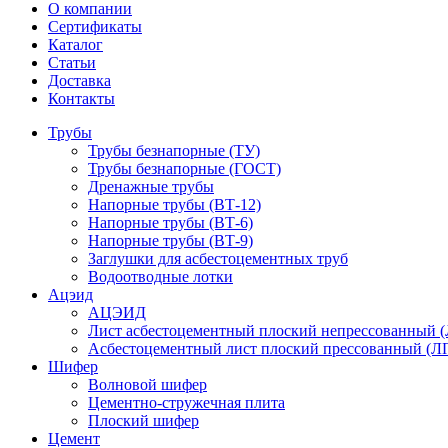
О компании
Сертификаты
Каталог
Статьи
Доставка
Контакты
Трубы
Трубы безнапорные (ТУ)
Трубы безнапорные (ГОСТ)
Дренажные трубы
Напорные трубы (ВТ-12)
Напорные трубы (ВТ-6)
Напорные трубы (ВТ-9)
Заглушки для асбестоцементных труб
Водоотводные лотки
Ацэид
АЦЭИД
Лист асбестоцементный плоский непрессованный 
Асбестоцементный лист плоский прессованный (Л
Шифер
Волновой шифер
Цементно-стружечная плита
Плоский шифер
Цемент