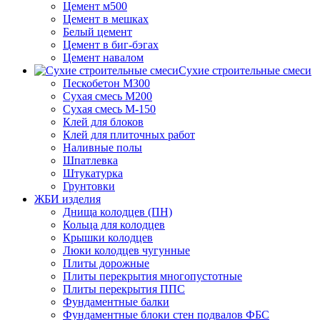
Цемент м500
Цемент в мешках
Белый цемент
Цемент в биг-бэгах
Цемент навалом
Сухие строительные смеси
Пескобетон М300
Сухая смесь М200
Сухая смесь М-150
Клей для блоков
Клей для плиточных работ
Наливные полы
Шпатлевка
Штукатурка
Грунтовки
ЖБИ изделия
Днища колодцев (ПН)
Кольца для колодцев
Крышки колодцев
Люки колодцев чугунные
Плиты дорожные
Плиты перекрытия многопустотные
Плиты перекрытия ППС
Фундаментные балки
Фундаментные блоки стен подвалов ФБС