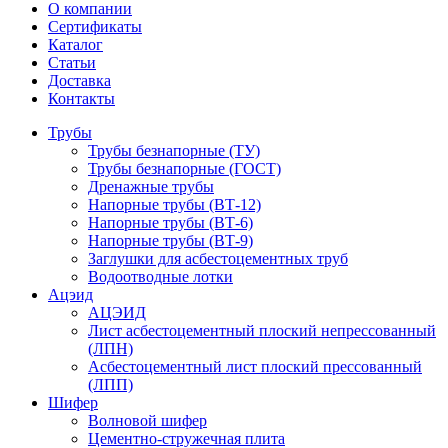
О компании
Сертификаты
Каталог
Статьи
Доставка
Контакты
Трубы
Трубы безнапорные (ТУ)
Трубы безнапорные (ГОСТ)
Дренажные трубы
Напорные трубы (ВТ-12)
Напорные трубы (ВТ-6)
Напорные трубы (ВТ-9)
Заглушки для асбестоцементных труб
Водоотводные лотки
Ацэид
АЦЭИД
Лист асбестоцементный плоский непрессованный
(ЛПН)
Асбестоцементный лист плоский прессованный
(ЛПП)
Шифер
Волновой шифер
Цементно-стружечная плита