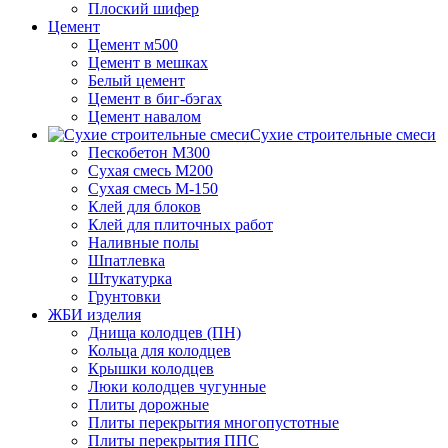
Плоский шифер
Цемент
Цемент м500
Цемент в мешках
Белый цемент
Цемент в биг-бэгах
Цемент навалом
Сухие строительные смеси
Пескобетон М300
Сухая смесь М200
Сухая смесь М-150
Клей для блоков
Клей для плиточных работ
Наливные полы
Шпатлевка
Штукатурка
Грунтовки
ЖБИ изделия
Днища колодцев (ПН)
Кольца для колодцев
Крышки колодцев
Люки колодцев чугунные
Плиты дорожные
Плиты перекрытия многопустотные
Плиты перекрытия ППС