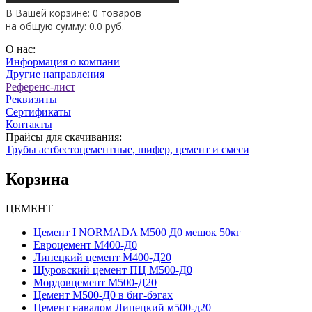
В Вашей корзине: 0 товаров
на общую сумму:
0.0
руб.
О нас:
Информация о компани
Другие направления
Референс-лист
Реквизиты
Сертификаты
Контакты
Прайсы для скачивания:
Трубы астбестоцементные, шифер, цемент и смеси
Корзина
ЦЕМЕНТ
Цемент I NORMADA М500 Д0 мешок 50кг
Евроцемент М400-Д0
Липецкий цемент М400-Д20
Щуровский цемент ПЦ М500-Д0
Мордовцемент М500-Д20
Цемент М500-Д0 в биг-бэгах
Цемент навалом Липецкий м500-д20