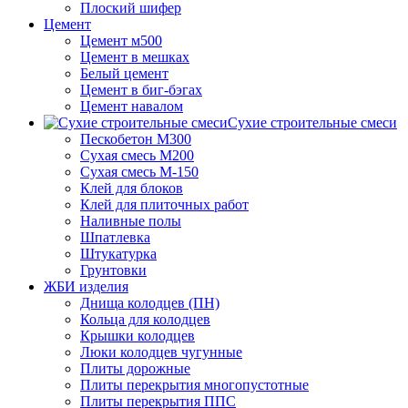
Плоский шифер
Цемент
Цемент м500
Цемент в мешках
Белый цемент
Цемент в биг-бэгах
Цемент навалом
Сухие строительные смеси
Пескобетон М300
Сухая смесь М200
Сухая смесь М-150
Клей для блоков
Клей для плиточных работ
Наливные полы
Шпатлевка
Штукатурка
Грунтовки
ЖБИ изделия
Днища колодцев (ПН)
Кольца для колодцев
Крышки колодцев
Люки колодцев чугунные
Плиты дорожные
Плиты перекрытия многопустотные
Плиты перекрытия ППС