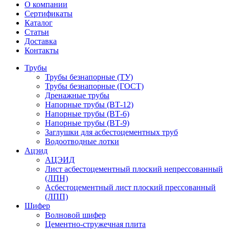
О компании
Сертификаты
Каталог
Статьи
Доставка
Контакты
Трубы
Трубы безнапорные (ТУ)
Трубы безнапорные (ГОСТ)
Дренажные трубы
Напорные трубы (ВТ-12)
Напорные трубы (ВТ-6)
Напорные трубы (ВТ-9)
Заглушки для асбестоцементных труб
Водоотводные лотки
Ацэид
АЦЭИД
Лист асбестоцементный плоский непрессованный
(ЛПН)
Асбестоцементный лист плоский прессованный
(ЛПП)
Шифер
Волновой шифер
Цементно-стружечная плита