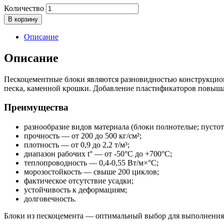
Количество
В корзину
Описание
Описание
Пескоцементные блоки являются разновидностью конструкцион
песка, каменной крошки. Добавление пластификаторов повыша
Преимущества
разнообразие видов материала (блоки полнотелые; пусто
прочность — от 200 до 500 кг/см²;
плотность — от 0,9 до 2,2 т/м³;
диапазон рабочих t° — от -50°С до +700°С;
теплопроводность — 0,4-0,55 Вт/м×°С;
морозостойкость — свыше 200 циклов;
фактическое отсутствие усадки;
устойчивость к деформациям;
долговечность.
Блоки из пескоцемента — оптимальный выбор для выполнения 