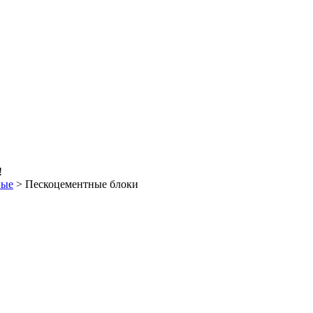
!
ные
>
Пескоцементные блоки