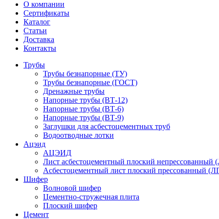
О компании
Сертификаты
Каталог
Статьи
Доставка
Контакты
Трубы
Трубы безнапорные (ТУ)
Трубы безнапорные (ГОСТ)
Дренажные трубы
Напорные трубы (ВТ-12)
Напорные трубы (ВТ-6)
Напорные трубы (ВТ-9)
Заглушки для асбестоцементных труб
Водоотводные лотки
Ацэид
АЦЭИД
Лист асбестоцементный плоский непрессованный 
Асбестоцементный лист плоский прессованный (Л
Шифер
Волновой шифер
Цементно-стружечная плита
Плоский шифер
Цемент