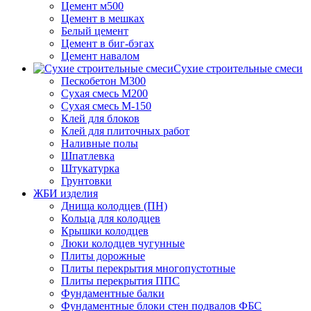
Цемент м500
Цемент в мешках
Белый цемент
Цемент в биг-бэгах
Цемент навалом
Сухие строительные смеси
Пескобетон М300
Сухая смесь М200
Сухая смесь М-150
Клей для блоков
Клей для плиточных работ
Наливные полы
Шпатлевка
Штукатурка
Грунтовки
ЖБИ изделия
Днища колодцев (ПН)
Кольца для колодцев
Крышки колодцев
Люки колодцев чугунные
Плиты дорожные
Плиты перекрытия многопустотные
Плиты перекрытия ППС
Фундаментные балки
Фундаментные блоки стен подвалов ФБС