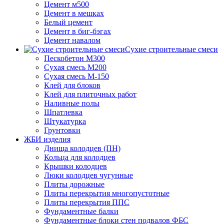
Цемент м500
Цемент в мешках
Белый цемент
Цемент в биг-бэгах
Цемент навалом
Сухие строительные смеси
Пескобетон М300
Сухая смесь М200
Сухая смесь М-150
Клей для блоков
Клей для плиточных работ
Наливные полы
Шпатлевка
Штукатурка
Грунтовки
ЖБИ изделия
Днища колодцев (ПН)
Кольца для колодцев
Крышки колодцев
Люки колодцев чугунные
Плиты дорожные
Плиты перекрытия многопустотные
Плиты перекрытия ППС
Фундаментные балки
Фундаментные блоки стен подвалов ФБС