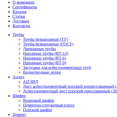
О компании
Сертификаты
Каталог
Статьи
Доставка
Контакты
Трубы
Трубы безнапорные (ТУ)
Трубы безнапорные (ГОСТ)
Дренажные трубы
Напорные трубы (ВТ-12)
Напорные трубы (ВТ-6)
Напорные трубы (ВТ-9)
Заглушки для асбестоцементных труб
Водоотводные лотки
Ацэид
АЦЭИД
Лист асбестоцементный плоский непрессованный 
Асбестоцементный лист плоский прессованный (Л
Шифер
Волновой шифер
Цементно-стружечная плита
Плоский шифер
Цемент