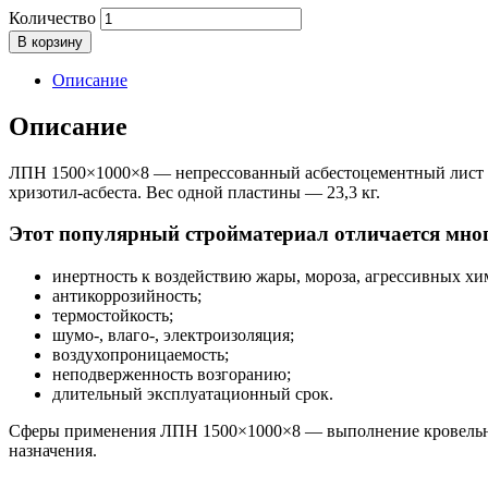
Количество
В корзину
Описание
Описание
ЛПН 1500×1000×8 — непрессованный асбестоцементный лист с 
хризотил-асбеста. Вес одной пластины — 23,3 кг.
Этот популярный стройматериал отличается мног
инертность к воздействию жары, мороза, агрессивных хи
антикоррозийность;
термостойкость;
шумо-, влаго-, электроизоляция;
воздухопроницаемость;
неподверженность возгоранию;
длительный эксплуатационный срок.
Сферы применения ЛПН 1500×1000×8 — выполнение кровельных 
назначения.