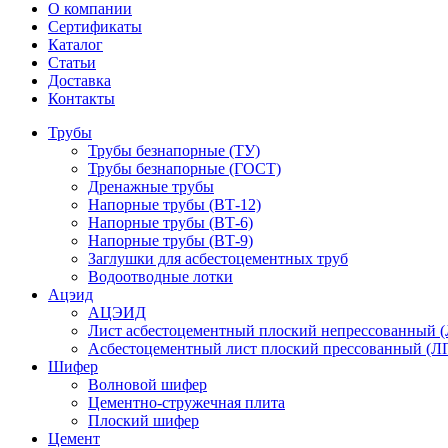
О компании
Сертификаты
Каталог
Статьи
Доставка
Контакты
Трубы
Трубы безнапорные (ТУ)
Трубы безнапорные (ГОСТ)
Дренажные трубы
Напорные трубы (ВТ-12)
Напорные трубы (ВТ-6)
Напорные трубы (ВТ-9)
Заглушки для асбестоцементных труб
Водоотводные лотки
Ацэид
АЦЭИД
Лист асбестоцементный плоский непрессованный 
Асбестоцементный лист плоский прессованный (Л
Шифер
Волновой шифер
Цементно-стружечная плита
Плоский шифер
Цемент