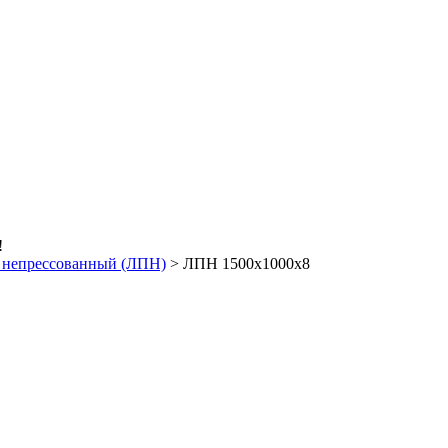
!
 непрессованный (ЛПН)
>
ЛПН 1500х1000х8