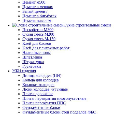
Цемент м500
Цемент в мешках
Белый цемент
Цемент в биг-бэгах
Цемент навалом
Сухие строительные смеси
Пескобетон М300
Сухая смесь М200
Сухая смесь М-150
Клей для блоков
Клей для плиточных работ
Наливные полы
Шпатлевка
Штукатурка
Грунтовки
ЖБИ изделия
Днища колодцев (ПН)
Кольца для колодцев
Крышки колодцев
Люки колодцев чугунные
Плиты дорожные
Плиты перекрытия многопустотные
Плиты перекрытия ППС
Фундаментные балки
Фундаментные блоки стен подвалов ФБС