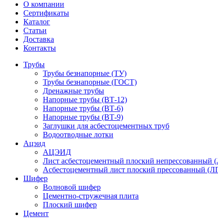
О компании
Сертификаты
Каталог
Статьи
Доставка
Контакты
Трубы
Трубы безнапорные (ТУ)
Трубы безнапорные (ГОСТ)
Дренажные трубы
Напорные трубы (ВТ-12)
Напорные трубы (ВТ-6)
Напорные трубы (ВТ-9)
Заглушки для асбестоцементных труб
Водоотводные лотки
Ацэид
АЦЭИД
Лист асбестоцементный плоский непрессованный 
Асбестоцементный лист плоский прессованный (Л
Шифер
Волновой шифер
Цементно-стружечная плита
Плоский шифер
Цемент