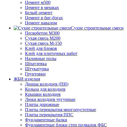
Цемент м500
Цемент в мешках
Белый цемент
Цемент в биг-бэгах
Цемент навалом
Сухие строительные смеси
Пескобетон М300
Сухая смесь М200
Сухая смесь М-150
Клей для блоков
Клей для плиточных работ
Наливные полы
Шпатлевка
Штукатурка
Грунтовки
ЖБИ изделия
Днища колодцев (ПН)
Кольца для колодцев
Крышки колодцев
Люки колодцев чугунные
Плиты дорожные
Плиты перекрытия многопустотные
Плиты перекрытия ППС
Фундаментные балки
Фундаментные блоки стен подвалов ФБС