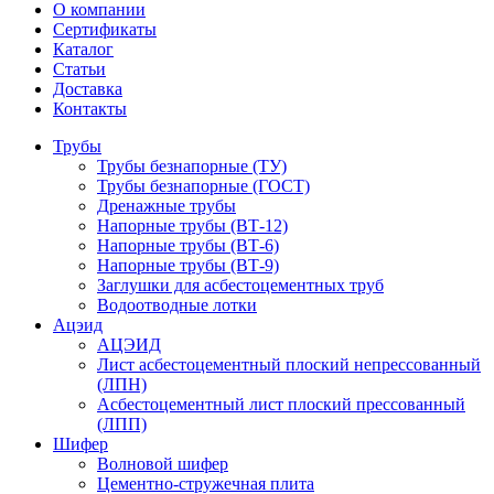
О компании
Сертификаты
Каталог
Статьи
Доставка
Контакты
Трубы
Трубы безнапорные (ТУ)
Трубы безнапорные (ГОСТ)
Дренажные трубы
Напорные трубы (ВТ-12)
Напорные трубы (ВТ-6)
Напорные трубы (ВТ-9)
Заглушки для асбестоцементных труб
Водоотводные лотки
Ацэид
АЦЭИД
Лист асбестоцементный плоский непрессованный
(ЛПН)
Асбестоцементный лист плоский прессованный
(ЛПП)
Шифер
Волновой шифер
Цементно-стружечная плита