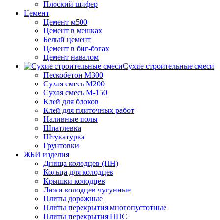
Плоский шифер
Цемент
Цемент м500
Цемент в мешках
Белый цемент
Цемент в биг-бэгах
Цемент навалом
Сухие строительные смеси
Пескобетон М300
Сухая смесь М200
Сухая смесь М-150
Клей для блоков
Клей для плиточных работ
Наливные полы
Шпатлевка
Штукатурка
Грунтовки
ЖБИ изделия
Днища колодцев (ПН)
Кольца для колодцев
Крышки колодцев
Люки колодцев чугунные
Плиты дорожные
Плиты перекрытия многопустотные
Плиты перекрытия ППС